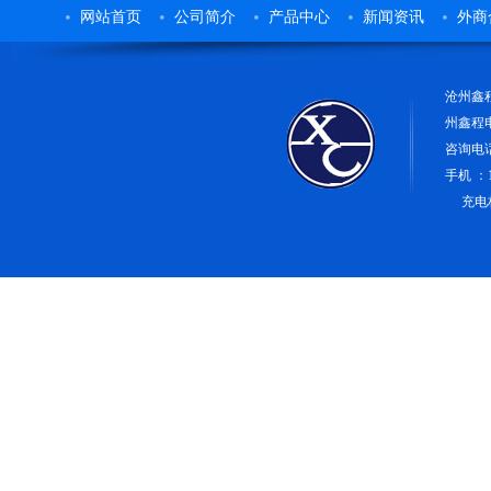
网站首页
公司简介
产品中心
新闻资讯
外商
沧州鑫
州鑫程
咨询电话：
手机 ：
充电